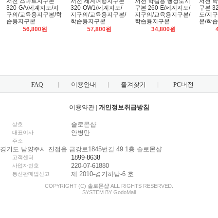
서전 스마트지구본
서전 세계여행지구본
서전 학습용 행정도지
서전 
320-GA/세계지도/지
320-OW1/세계지도/
구본 260-E/세계지도/
구본 3
구의/교육용지구본/학
지구의/교육용지구본/
지구의/교육용지구본/
도/지
습용지구본
학습용지구본
학습용지구본
본/학
56,800원
57,800원
34,800원
FAQ
이용안내
즐겨찾기
PC버전
이용약관
|
개인정보취급방침
솔로몬샵
상호
안병만
대표이사
주소
경기도 남양주시 진접읍 금강로1845번길 49 1층 솔로몬샵
1899-8638
고객센터
220-07-61880
사업자번호
제 2010-경기하남-6 호
통신판매업신고
COPYRIGHT (C)
솔로몬샵
ALL RIGHTS RESERVED.
SYSTEM BY
Godo
Mall