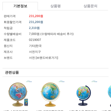
기본정보
상품평
상품문의
판매가격
231,200원
회원할인가격
231,200원
적립금
2,310원
수량별배송비
7,000원 (수량에따라 배송비 추가)
제품코드
0219007
원산지
기타|한국
제조사
서전지구
브랜드
서전
[브랜드바로가기]
관련상품