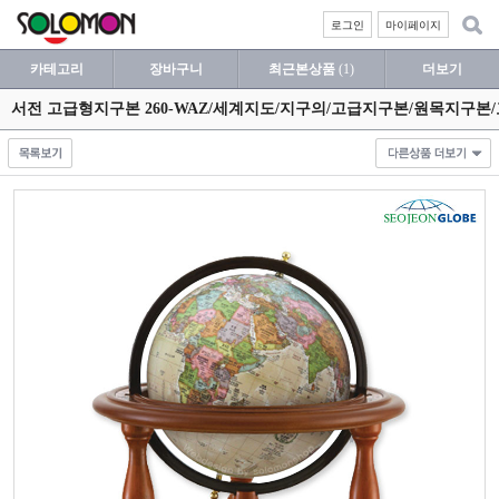
로그인
마이페이지
카테고리
장바구니
최근본상품
(1)
더보기
서전 고급형지구본 260-WAZ/세계지도/지구의/고급지구본/원목지구