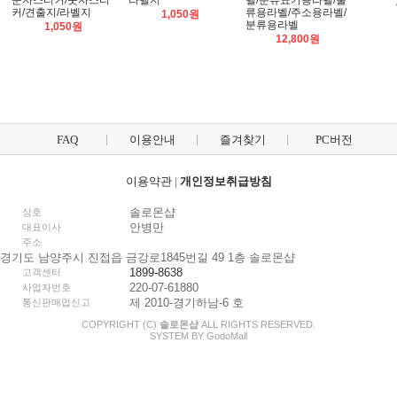
문자스티커/숫자스티
라벨지
벨/분류표기용라벨/물
커/견출지/라벨지
류용라벨/주소용라벨/
1,050원
분류용라벨
1,050원
12,800원
FAQ
이용안내
즐겨찾기
PC버전
이용약관
|
개인정보취급방침
솔로몬샵
상호
안병만
대표이사
주소
경기도 남양주시 진접읍 금강로1845번길 49 1층 솔로몬샵
1899-8638
고객센터
220-07-61880
사업자번호
제 2010-경기하남-6 호
통신판매업신고
COPYRIGHT (C)
솔로몬샵
ALL RIGHTS RESERVED.
SYSTEM BY
Godo
Mall