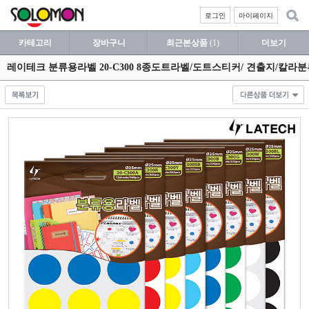
로그인
마이페이지
카테고리
장바구니
최근본상품
(1)
더보기
레이테크 분류용라벨 20-C300 8종도트라벨/도트스티커/ 견출지/칼