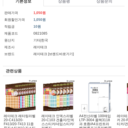
기본정보
상품평
상품문의
판매가격
1,050원
회원할인가격
1,050원
적립금
10원
제품코드
0821085
원산지
기타|한국
제조사
레이테크
브랜드
레이테크
[브랜드바로가기]
관련상품
레이테크 레터링라벨
레이테크 인덱스라벨
A4전산라벨 100매입
레이테
20-C413/20-
20-C103 견출지/인덱
LTP-3004 폼텍3118
커 20
F413/20-T413 11종
스스티커/네임스티커/
과 호환/A4프린트라
티커/