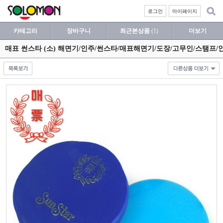
로그인
마이페이지
카테고리
장바구니
최근본상품
(1)
더보기
매표 썬스타 (소) 해면기/인주/썬스타/매표해면기/도장/고무인/스탬프