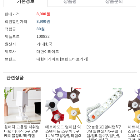
기본정보
상품평
상품문의
판매가격
8,900원
회원할인가격
8,900원
적립금
80원
제품코드
100822
원산지
기타|한국
제조사
대한이라이트
브랜드
대한이라이트
[브랜드바로가기]
관련상품
원터치 고용량 타워멀
테트라포드 멀티탭 익
[오늘출고] 멀티탭6구
테트라
티탭 베이직 5구 2M/
스텐디드 스위치 3구
3M 일반접지/6구멀티
스텐디드
케이블정리/타워탭
1.5M /고용량멀티탭/3
탭/멀티탭6구/일반멀
1.5M