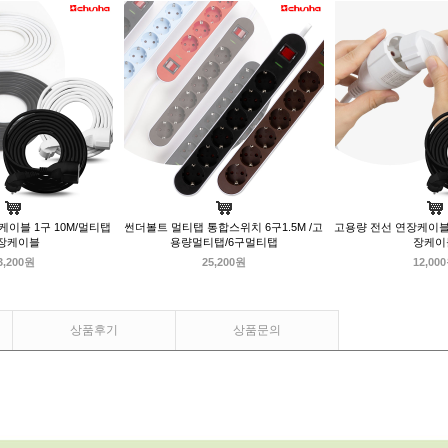
이블 1구 10M/멀티탭
썬더볼트 멀티탭 통합스위치 6구1.5M /고
고용량 전선 연장케이블 
장케이블
용량멀티탭/6구멀티탭
장케이
3,200원
25,200원
12,00
상품후기
상품문의