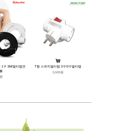
1구 3M/멀티탭연
T형 스위치멀티탭 3구/3구멀티탭
블
3,500원
0원