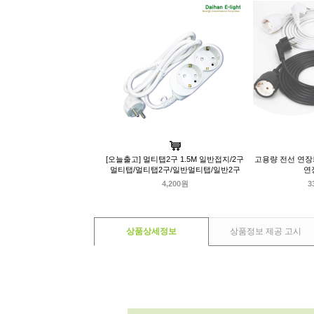
[오늘출고] 멀티탭2구 1.5M 일반접지/2구
고용량 전선 연장케
멀티탭/멀티탭2구/일반멀티탭/일반2구
연
4,200원
3
상품상세정보
상품정보 제공 고시