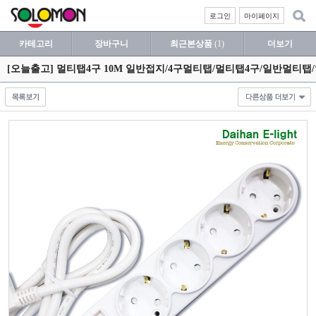
로그인
마이페이지
카테고리
장바구니
최근본상품
(1)
더보기
[오늘출고] 멀티탭4구 10M 일반접지/4구멀티탭/멀티탭4구/일반멀티탭/