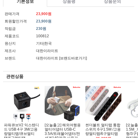
기본정보
상품평
상품문의
판매가격
23,900원
회원할인가격
23,900원
적립금
230원
제품코드
100812
원산지
기타|한국
제조사
대한이라이트
브랜드
대한이라이트
[브랜드바로가기]
관련상품
파워큐브V2 익스텐디
[오늘출고] 해외여행용
썬더볼트 멀티탭 통합
[오늘출
드 USB 4구 3M/고용
멀티어댑터 USB-C
스위치 6구1.5M /고용
1.5M
량멀티탭/큐브멀티
3.5A/트래블어댑터/전
량멀티탭/6구멀티탭
형/3