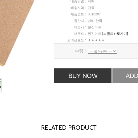
배송방법 :
택배
배송지역 :
전국
제품코드 :
0310207
원산지 :
기타|한국
제조사 :
현진아트
브랜드 :
현진아트
[브랜드바로가기]
고객선호도 :
★★★★★
수량 :
BUY NOW
ADD
RELATED PRODUCT