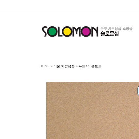
HOME >
미술 화방용품
>
우드락 l 폼보드