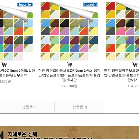
BO 5mm 5장입/칼라
현진 양면칼라폼보드DF 5mm 1박스 30장
현진 양면접착폼보드BF 
보드롱/원단우드락
입/양면폼보드/칼라폼보드/폼보드지/환경
입/양면폼보드/폼보드
판/게시판
판/게
4,200원
170,200원
314,50
상품후기
상품문의