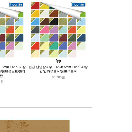
5mm 1박스 30장
현진 단면칼라우드락CB 5mm 1박스 30장
지/원단폼보드/환경
입/칼라우드락/단면우드락
시판
90,700원
0원