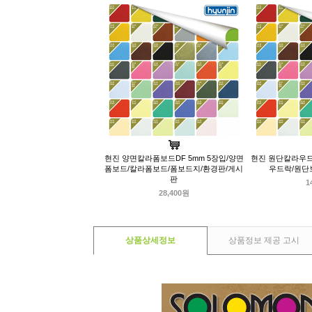
현진 양면칼라폼보드DF 5mm 5장입/양면
현진 원단칼라우드락
폼보드/칼라폼보드/폼보드지/환경판/게시
우드락/원단
판
1
28,400원
상품상세정보
상품정보 제공 고시