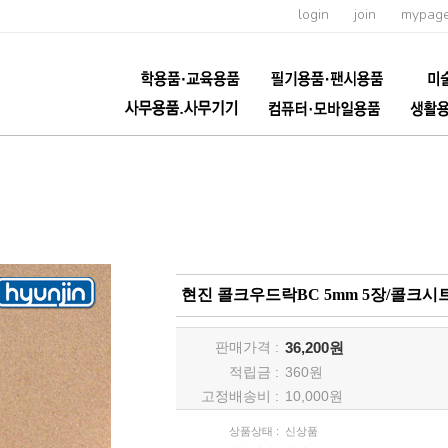
login
join
mypag
현진 콜크우드락BC 5mm 5장/콜크
판매가격 :
36,200원
적립금 :
360
원
고정배송비 :
10,000원
상품상태 :
신상품