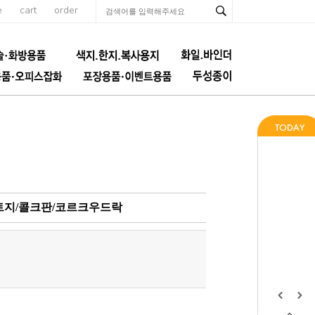
e
cart
order
시트지/콜크판/코르크우드락