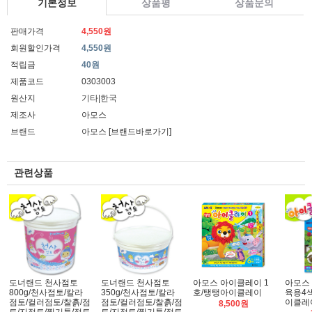
기본정보
상품평
상품문의
판매가격
4,550원
회원할인가격
4,550원
적립금
40원
제품코드
0303003
원산지
기타|한국
제조사
아모스
브랜드
아모스
[브랜드바로가기]
관련상품
도너랜드 천사점토
도너랜드 천사점토
아모스 아이클레이 1
아모스
800g/천사점토/칼라
350g/천사점토/칼라
호/탱탱아이클레이
육용4
점토/컬러점토/찰흙/점
점토/컬러점토/찰흙/점
이클레
8,500원