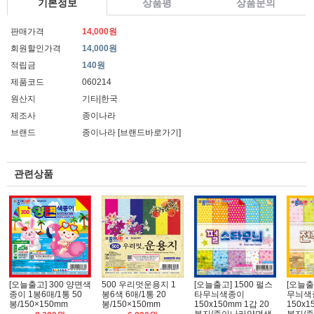
기본정보
상품평
상품문의
판매가격
14,000원
회원할인가격
14,000원
적립금
140원
제품코드
060214
원산지
기타|한국
제조사
종이나라
브랜드
종이나라
[브랜드바로가기]
관련상품
[오늘출고] 300 양면색
500 우리멋운용지 1
[오늘출고] 1500 펄스
[오늘출
종이 1봉6매/1통 50
봉6색 6매/1통 20
타무늬색종이
무늬색
봉/150×150mm
봉/150×150mm
150x150mm 1갑 20
150x1