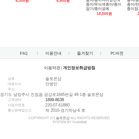
봉지/종이나라양면색
봉지/
8,300원
6,900원
종이/무늬색종이/종이
종이/
접기/종이공예
종이접
18,000원
FAQ
이용안내
즐겨찾기
PC버전
이용약관
|
개인정보취급방침
솔로몬샵
상호
안병만
대표이사
주소
경기도 남양주시 진접읍 금강로1845번길 49 1층 솔로몬샵
1899-8638
고객센터
220-07-61880
사업자번호
제 2010-경기하남-6 호
통신판매업신고
COPYRIGHT (C)
솔로몬샵
ALL RIGHTS RESERVED.
SYSTEM BY
Godo
Mall