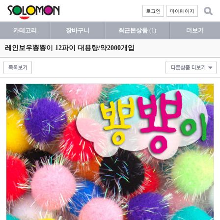
로그인
마이페이지
카테고리
장바구니
최근본상품
(1)
더보기
레인보우뿅뿅이 12파이 대용량/약2000개입