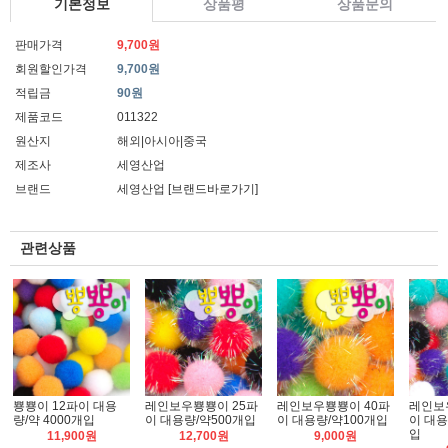
기본정보
상품평
상품문의
판매가격
9,700원
회원할인가격
9,700원
적립금
90원
제품코드
011322
원산지
해외|아시아|중국
제조사
세영산업
브랜드
세영산업
[브랜드바로가기]
관련상품
뿅뿅이 12파이 대용
레인보우뿅뿅이 25파
레인보우뿅뿅이 40파
레인보
량/약 4000개입
이 대용량/약500개입
이 대용량/약100개입
이 대용
입
11,900원
12,700원
9,000원