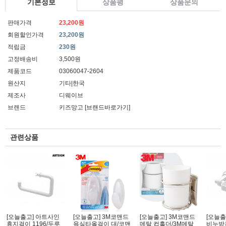
기본정보
상품평
상품문의
판매가격
23,200원
회원할인가격
23,200원
적립금
230원
고정배송비
3,500원
제품코드
03060047-2604
원산지
기타|한국
제조사
디웨이브
브랜드
키즈망고
[브랜드바로가기]
관련상품
[오늘출고] 아트사인
[오늘출고] 3M코맨드
[오늘출고] 3M코맨드
[오늘출
휴지걸이 1196/두루
욕실타올걸이 대/코맨
메탈 컵홀더/3M메탈
비누받침