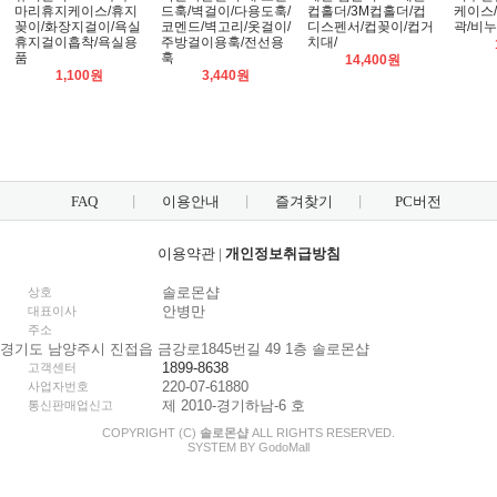
마리휴지케이스/휴지
드훅/벽걸이/다용도훅/
컵홀더/3M컵홀더/컵
케이스
꽂이/화장지걸이/욕실
코멘드/벽고리/옷걸이/
디스펜서/컵꽂이/컵거
곽/비
휴지걸이흡착/욕실용
주방걸이용훅/전선용
치대/
품
훅
14,400원
1,100원
3,440원
FAQ
이용안내
즐겨찾기
PC버전
이용약관
|
개인정보취급방침
솔로몬샵
상호
안병만
대표이사
주소
경기도 남양주시 진접읍 금강로1845번길 49 1층 솔로몬샵
1899-8638
고객센터
220-07-61880
사업자번호
제 2010-경기하남-6 호
통신판매업신고
COPYRIGHT (C)
솔로몬샵
ALL RIGHTS RESERVED.
SYSTEM BY
Godo
Mall