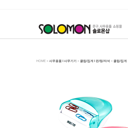
HOME >
사무용품 l 사무기기
>
클립/집게 l 핀/링/자석
>
클립/집게