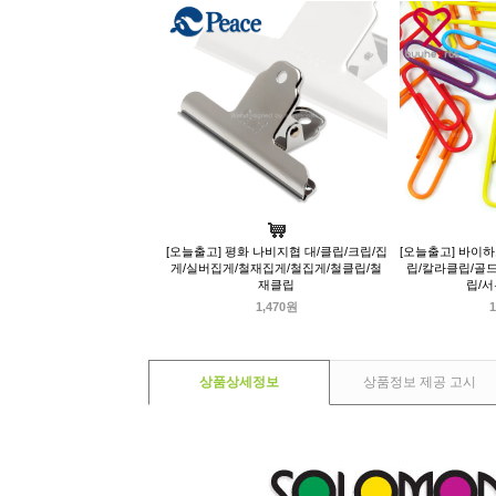
[오늘출고] 평화 나비지협 대/클립/크립/집
[오늘출고] 바이하
게/실버집게/철재집게/철집게/철클립/철
립/칼라클립/골
재클립
립/
1,470원
1
상품상세정보
상품정보 제공 고시