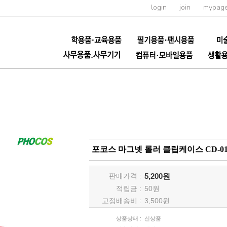
login
join
mypag
포코스 마그넷 롤러 클립케이스 CD-0
판매가격 :
5,200원
적립금 :
50
원
고정배송비 :
3,500원
상품상태 :
신상품