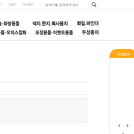
e
cart
order
1