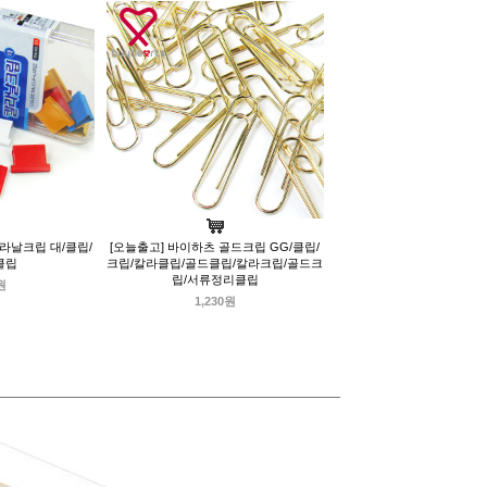
라날크립 대/클립/
[오늘출고] 바이하츠 골드크립 GG/클립/
클립
크립/칼라클립/골드클립/칼라크립/골드크
립/서류정리클립
원
1,230원