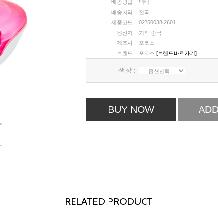
배송방법 :
택배
배송지역 :
전국
제품코드 :
02250038-2601
원산지 :
기타|중국
제조사 :
포코스
브랜드 :
포코스
[브랜드바로가기]
색상 :
BUY NOW
ADD
RELATED PRODUCT