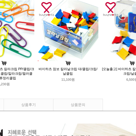
츠 칼라크립 PP/클립/크
바이하츠 점보 칼라날크립 대/클립/크립/
[오늘출고] 바이하츠 칼
드클립/칼라크립/컬러클
날클립
크립/날
서류정리클립
11,100원
6,500
,230원
상품후기
상품문의