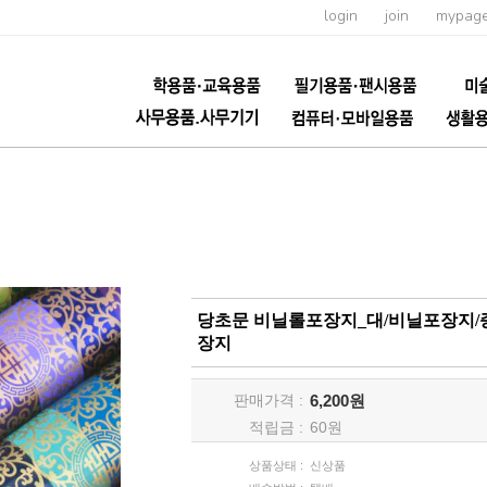
login
join
mypag
당초문 비닐롤포장지_대/비닐포장지/
장지
판매가격 :
6,200원
적립금 :
60
원
상품상태 :
신상품