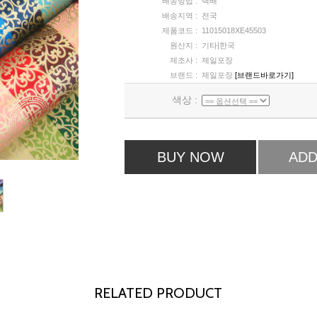
배송방법 :
택배
배송지역 :
전국
제품코드 :
11015018XE45503
원산지 :
기타|한국
제조사 :
제일포장
브랜드 :
제일포장
[브랜드바로가기]
색상 :
BUY NOW
ADD
RELATED PRODUCT