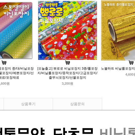
포장지 중/대/비닐포장
[오늘출고] 뽀로로 비닐포장지 3종/롤포장
노블하트 비닐롤포장지
물포장지/예쁜포장지/선
지/비닐롤포장지/증착포장지/고급포장지/
4,600
재료/포장재료
줄무늬포장지/선물포장지
,600원
3,200원
상품후기
상품문의