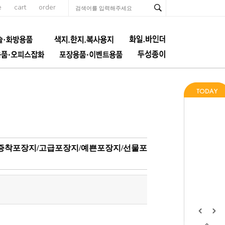
e
cart
order
증착포장지/고급포장지/예쁜포장지/선물포