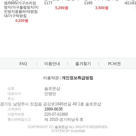
명/0895/가구쓰러짐
1177
1165
색118
방지/가구쏠림방지/지
5,290원
3,500원
진방지용품/바닥받침
대/가구턱받침
4,320원
FAQ
이용안내
즐겨찾기
PC버전
이용약관
|
개인정보취급방침
솔로몬샵
상호
안병만
대표이사
주소
경기도 남양주시 진접읍 금강로1845번길 49 1층 솔로몬샵
1899-8638
고객센터
220-07-61880
사업자번호
제 2010-경기하남-6 호
통신판매업신고
COPYRIGHT (C)
솔로몬샵
ALL RIGHTS RESERVED.
SYSTEM BY
Godo
Mall