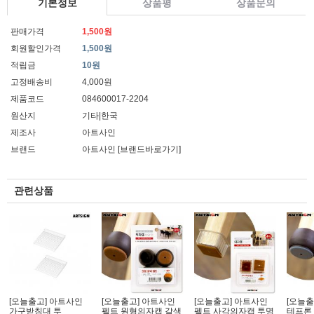
기본정보
상품평
상품문의
판매가격
1,500원
회원할인가격
1,500원
적립금
10원
고정배송비
4,000원
제품코드
084600017-2204
원산지
기타|한국
제조사
아트사인
브랜드
아트사인
[브랜드바로가기]
관련상품
[오늘출고] 아트사인
[오늘출고] 아트사인
[오늘출고] 아트사인
[오늘출
가구받침대 투
펠트 원형의자캡 갈색
펠트 사각의자캡 투명
테프론