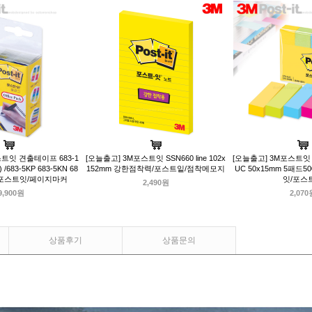
스트잇 견출테이프 683-1
[오늘출고] 3M포스트잇 SSN660 line 102x
[오늘출고] 3M포스트잇 
683-5KP 683-5KN 68
152mm 강한점착력/포스트잍/점착메모지
UC 50x15mm 5패드
엠포스트잇/페이지마커
잇/포스
2,490원
9,900원
2,070
상품후기
상품문의