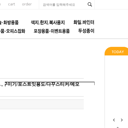
e
cart
order
어리꾸미기/포스트잇용도/다꾸스티커/메모