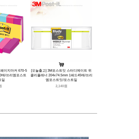
페이지마커 670-5
[오늘출고] 3M포스트잇 스터디메이트 위
500매/쓰리엠포스트
클리플래너 204x74.5mm 1패드45매/쓰리
트잍
엠포스트잇/포스트잍
원
2,140원