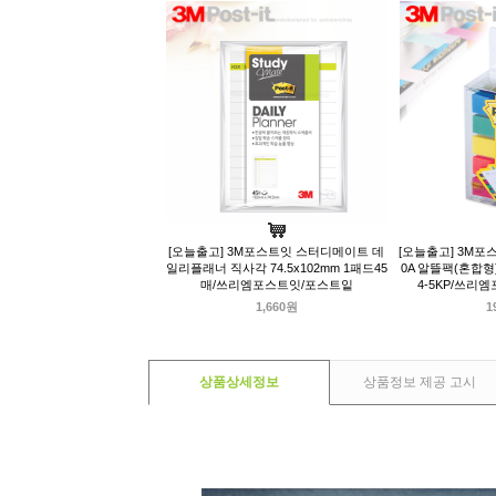
[오늘출고] 3M포스트잇 스터디메이트 데
[오늘출고] 3M포
일리플래너 직사각 74.5x102mm 1패드45
0A 알뜰팩(혼합형) /
매/쓰리엠포스트잇/포스트잍
4-5KP/쓰리
1,660원
1
상품상세정보
상품정보 제공 고시