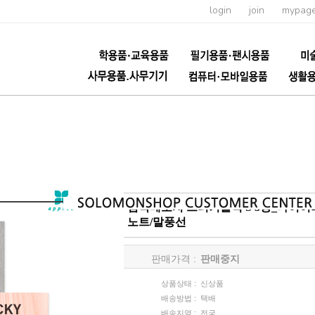
login
join
mypag
점착메모지 스티키블럭 S 3종_다이
노트/말풍선
판매가격 :
판매중지
상품상태 :
신상품
배송방법 :
택배
배송지역 :
전국