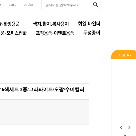
e
cart
order
 6색세트 3종/그라파이트/오팔/수미컬러