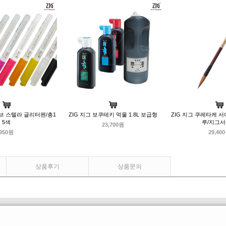
오브 스텔라 글리터펜/총1
ZIG 지그 보쿠테키 먹물 1.8L 보급형
ZIG 지그 쿠레타케 서
5색
루/지그
23,700원
950원
29,40
상품후기
상품문의