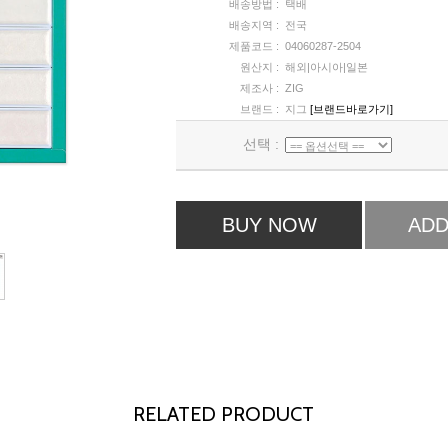
배송방법 :
택배
배송지역 :
전국
제품코드 :
04060287-2504
원산지 :
해외|아시아|일본
제조사 :
ZIG
브랜드 :
지그
[브랜드바로가기]
선택 :
BUY NOW
ADD
RELATED PRODUCT