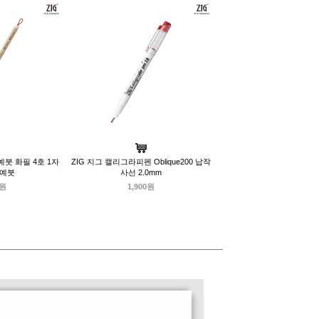
예붓 화필 4호 1자
ZIG 지그 캘리그라피펜 Oblique200 납작
서예붓
사선 2.0mm
0원
1,900원