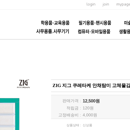
login
join
mypag
ZIG 지그 쿠레타케 안채탐미 고체물감
판매가격 :
12,500원
적립금 :
120
원
고정배송비 :
4,000원
상품상태 :
신상품