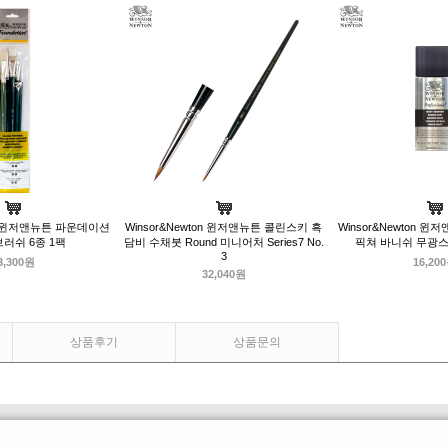
ton 윈저앤뉴튼 파운데이션
Winsor&Newton 윈저앤뉴튼 콜린스키 흑
Winsor&Newton 
러쉬 6종 1팩
담비 수채붓 Round 미니어처 Series7 No.
픽쳐 바니쉬 무광스프
3
3,300원
16,20
32,040원
상품후기
상품문의