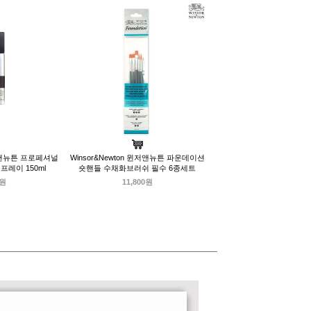
윈저앤뉴튼 프로페셔널
Winsor&Newton 윈저앤뉴튼 파운데이션
레이 150ml
숏핸들 수채화브러쉬 필수 6종세트
0원
11,800원