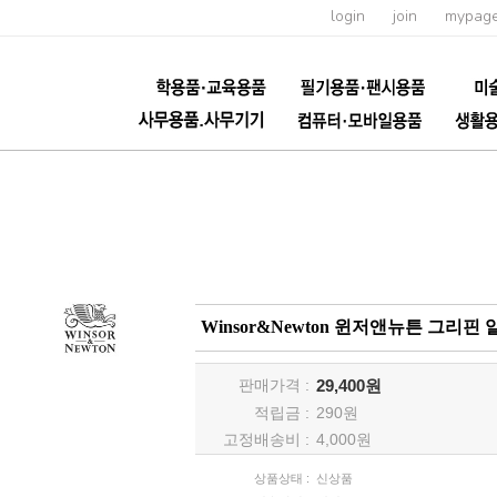
login
join
mypag
Winsor&Newton 윈저앤뉴튼 그리핀 
판매가격 :
29,400원
적립금 :
290
원
고정배송비 :
4,000원
상품상태 :
신상품