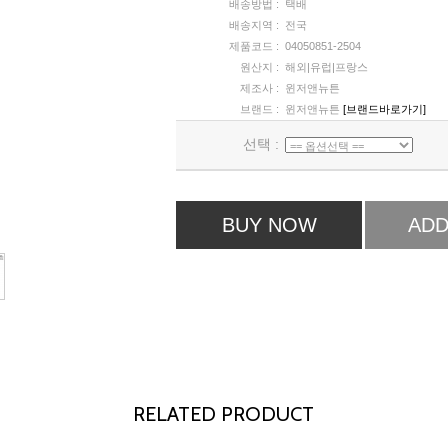
배송방법 :
택배
배송지역 :
전국
제품코드 :
04050851-2504
원산지 :
해외|유럽|프랑스
제조사 :
윈저앤뉴튼
브랜드 :
윈저앤뉴튼
[브랜드바로가기]
선택 :
BUY NOW
ADD
RELATED PRODUCT