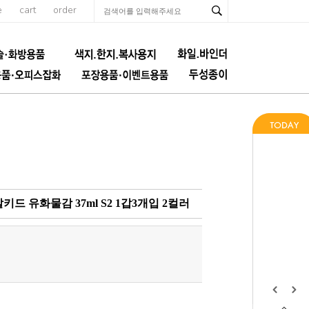
e
cart
order
알키드 유화물감 37ml S2 1갑3개입 2컬러