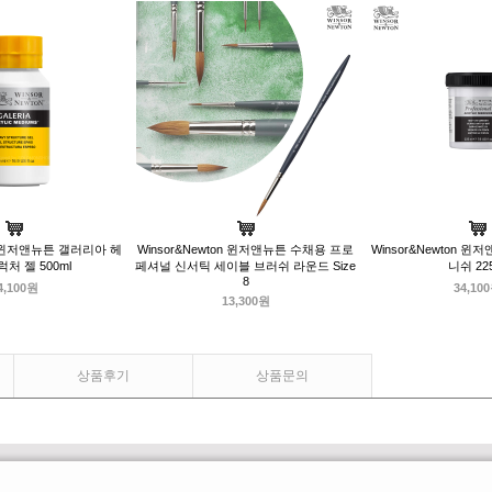
on 윈저앤뉴튼 갤러리아 헤
Winsor&Newton 윈저앤뉴튼 수채용 프로
Winsor&Newton 윈
처 젤 500ml
페셔널 신서틱 세이블 브러쉬 라운드 Size
니쉬 225
8
4,100원
34,10
13,300원
상품후기
상품문의