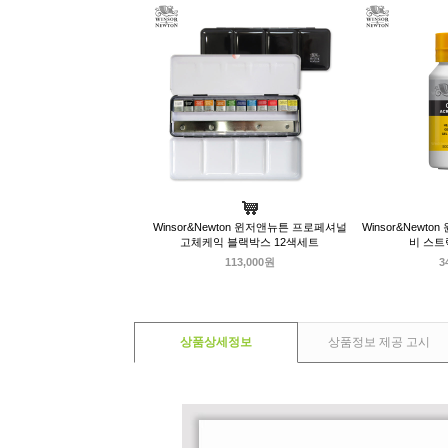
Winsor&Newton 윈저앤뉴튼 프로페셔널
Winsor&Newt
고체케익 블랙박스 12색세트
비 스트럭
113,000원
3
상품상세정보
상품정보 제공 고시