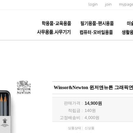
login
join
mypag
Winsor&Newton 윈저앤뉴튼 그래
판매가격 :
14,900원
적립금 :
140
원
고정배송비 :
4,000원
상품상태 :
신상품