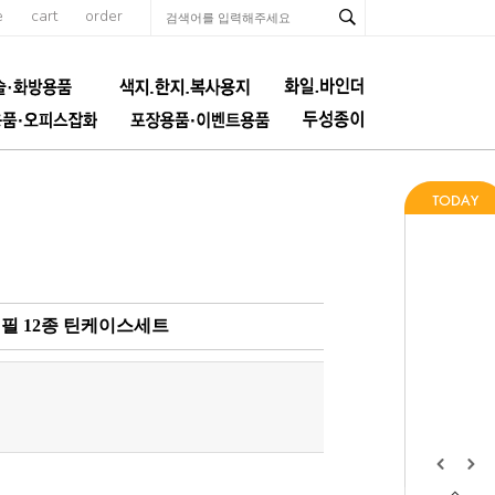
e
cart
order
픽연필 12종 틴케이스세트