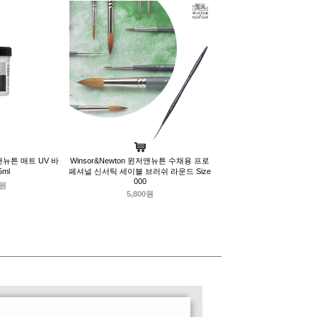
저앤뉴튼 매트 UV 바
Winsor&Newton 윈저앤뉴튼 수채용 프로
ml
페셔널 신서틱 세이블 브러쉬 라운드 Size
000
0원
5,800원