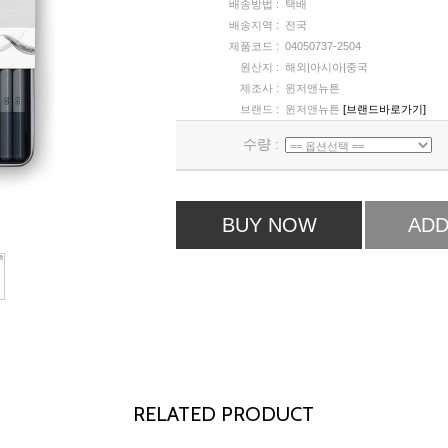
배송방법 :
택배
배송지역 :
전국
제품코드 :
04050737-2504
원산지 :
해외|아시아|중국
제조사 :
윈저앤뉴튼
브랜드 :
윈저앤뉴튼
[브랜드바로가기]
수량 :
BUY NOW
ADD
RELATED PRODUCT