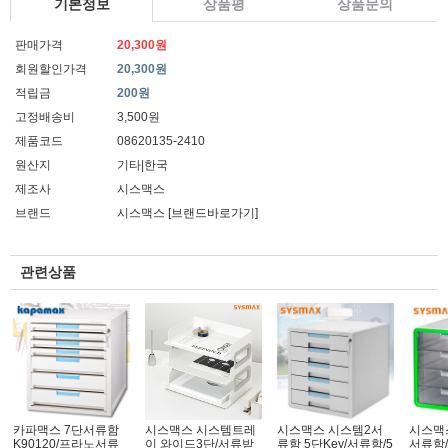
기본정보
상품평
상품문의
판매가격
20,300원
회원할인가격
20,300원
적립금
200원
고정배송비
3,500원
제품코드
08620135-2410
원산지
기타|한국
제조사
시스맥스
브랜드
시스맥스
[브랜드바로가기]
관련상품
카파맥스 7단서류함
시스맥스 시스템트레
시스맥스 시스템2서
시스맥
K90120/프라노서류
이 와이드3단/서류받
류함 5단Key/서류함/5
서류함