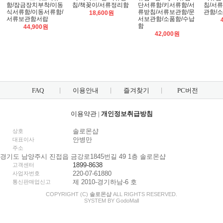
함/잠금장치부착/이동
침/책꽂이/서류정리함
단서류함/키서류함/서
침/서
식서류함/이동서류함/
류받침/서류보관함/문
관함/
18,600원
서류보관함서랍
서보관함/소품함/수납
함
44,900원
42,000원
FAQ
이용안내
즐겨찾기
PC버전
이용약관
|
개인정보취급방침
솔로몬샵
상호
안병만
대표이사
주소
경기도 남양주시 진접읍 금강로1845번길 49 1층 솔로몬샵
1899-8638
고객센터
220-07-61880
사업자번호
제 2010-경기하남-6 호
통신판매업신고
COPYRIGHT (C)
솔로몬샵
ALL RIGHTS RESERVED.
SYSTEM BY
Godo
Mall