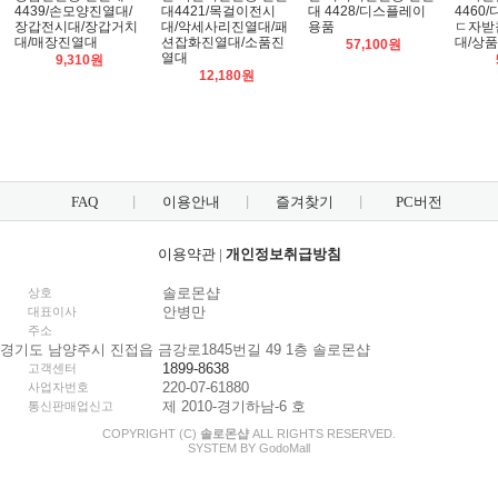
4439/손모양진열대/
대4421/목걸이전시
대 4428/디스플레이
4460
장갑전시대/장갑거치
대/악세사리진열대/패
용품
ㄷ자받
대/매장진열대
션잡화진열대/소품진
대/상
57,100원
열대
9,310원
12,180원
FAQ
이용안내
즐겨찾기
PC버전
이용약관
|
개인정보취급방침
솔로몬샵
상호
안병만
대표이사
주소
경기도 남양주시 진접읍 금강로1845번길 49 1층 솔로몬샵
1899-8638
고객센터
220-07-61880
사업자번호
제 2010-경기하남-6 호
통신판매업신고
COPYRIGHT (C)
솔로몬샵
ALL RIGHTS RESERVED.
SYSTEM BY
Godo
Mall