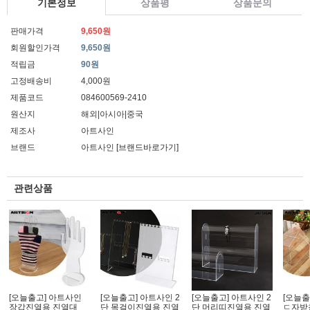
기본정보
상품평
상품문의
판매가격
9,650원
회원할인가격
9,650원
적립금
90원
고정배송비
4,000원
제품코드
084600569-2410
원산지
해외|아시아|중국
제조사
아트사인
브랜드
아트사인
[브랜드바로가기]
관련상품
[오늘출고] 아트사인
[오늘출고] 아트사인 2
[오늘출고] 아트사인 2
[오늘출
장갑진열용 진열대
단 목걸이진열용 진열
단 머리띠진열용 진열
ㄷ자받