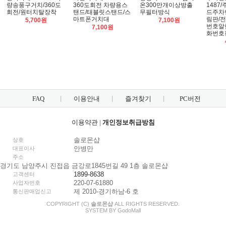
량송풍구거치/360도
360도회전 차량용스
온300만개이상방출
1487
회전/원터치탈장착
탠드/태블릿스탠드/스
무필터방식
드주차
마트폰거치대
림판/
5,700원
7,100원
번호알
7,100원
화번호
FAQ
이용안내
즐겨찾기
PC버전
이용약관
|
개인정보취급방침
솔로몬샵
상호
안병만
대표이사
주소
경기도 남양주시 진접읍 금강로1845번길 49 1층 솔로몬샵
1899-8638
고객센터
220-07-61880
사업자번호
제 2010-경기하남-6 호
통신판매업신고
COPYRIGHT (C)
솔로몬샵
ALL RIGHTS RESERVED.
SYSTEM BY
Godo
Mall