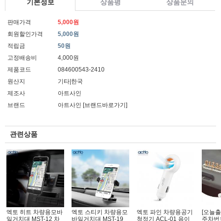
기본정보
상품평
상품문의
판매가격
5,000원
회원할인가격
5,000원
적립금
50원
고정배송비
4,000원
제품코드
084600543-2410
원산지
기타|한국
제조사
아트사인
브랜드
아트사인
[브랜드바로가기]
관련상품
엑토 히트 차량용모바
엑토 스티키 차량용모
엑토 파인 차량용공기
[오늘출
일거치대 MST-12 차
바일거치대 MST-19
청정기 ACL-01 음이
주차번