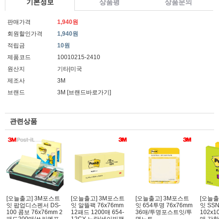
기본정보
상품평
상품문의
판매가격
1,940원
회원할인가격
1,940원
적립금
10원
제품코드
10010215-2410
원산지
기타|미국
제조사
3M
브랜드
3M
[브랜드바로가기]
관련상품
[오늘출고] 3M포스트
[오늘출고] 3M포스트
[오늘출고] 3M포스트
[오늘출
잇 팝업디스펜서 DS-
잇 알뜰팩 76x76mm
잇 654투명 76x76mm
잇 SSN6
100 콤보 76x76mm 2
12패드 1200매 654-
36매/투명포스트잇/투
102x1