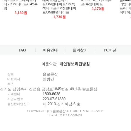
테이프/박스테이프커
테이프/천면테이
어 550R/스카치테이
롤/3M
터기/3M테이프/145투
프/3M면테이프/3M녹
프/투명테이프
리엠테
명
색테이프/3M청면테이
프/테
1,170원
프/3M천면테이프
직테이
3,180원
1,730원
FAQ
이용안내
즐겨찾기
PC버전
이용약관
|
개인정보취급방침
솔로몬샵
상호
안병만
대표이사
주소
경기도 남양주시 진접읍 금강로1845번길 49 1층 솔로몬샵
1899-8638
고객센터
220-07-61880
사업자번호
제 2010-경기하남-6 호
통신판매업신고
COPYRIGHT (C)
솔로몬샵
ALL RIGHTS RESERVED.
SYSTEM BY
Godo
Mall