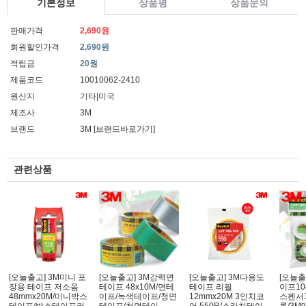
기본정보
상품평
상품문의
판매가격
2,690원
회원할인가격
2,690원
적립금
20원
제품코드
10010062-2410
원산지
기타|미국
제조사
3M
브랜드
3M
[브랜드바로가기]
관련상품
[오늘출고] 3M미니 포
[오늘출고] 3M강력면
[오늘출고] 3M다용도
[오늘출
장용 테이프 저소음
테이프 48x10M/면테
테이프 리필
이프104
48mmx20M/미니박스
이프/녹색테이프/청면
12mmx20M 3인치코
스펜서