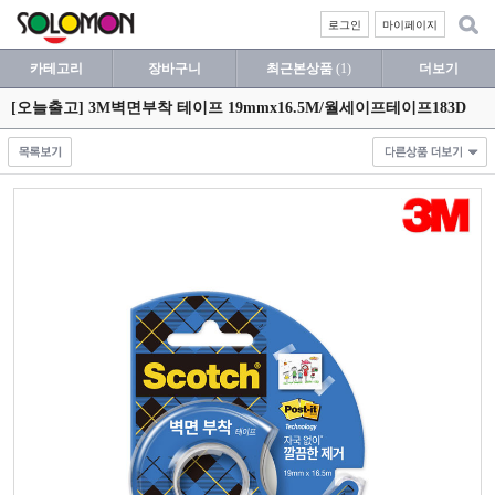
로그인
마이페이지
카테고리
장바구니
최근본상품
(1)
더보기
[오늘출고] 3M벽면부착 테이프 19mmx16.5M/월세이프테이프183D