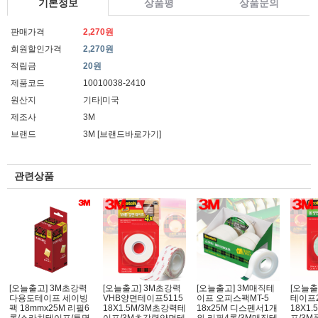
기본정보
상품평
상품문의
판매가격
2,270원
회원할인가격
2,270원
적립금
20원
제품코드
10010038-2410
원산지
기타|미국
제조사
3M
브랜드
3M
[브랜드바로가기]
관련상품
[오늘출고] 3M초강력
[오늘출고] 3M초강력
[오늘출고] 3M매직테
[오늘출
다용도테이프 세이빙
VHB양면테이프5115
이프 오피스팩MT-5
테이프2
팩 18mmx25M 리필6
18X1.5M/3M초강력테
18x25M 디스펜서1개
18X1