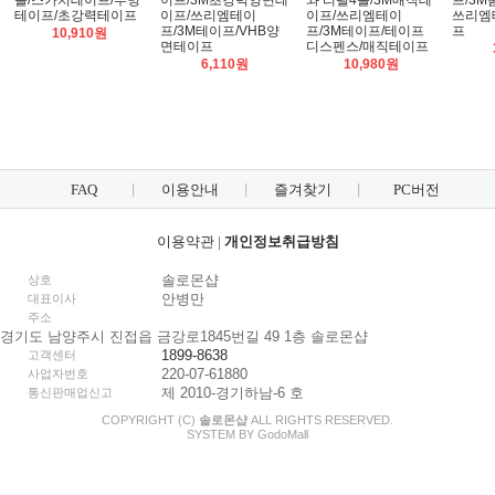
롤/스카치테이프/투명
이프/3M초강력양면테
와 리필4롤/3M매직테
프/3M
테이프/초강력테이프
이프/쓰리엠테이
이프/쓰리엠테이
쓰리엠
프/3M테이프/VHB양
프/3M테이프/테이프
프
10,910원
면테이프
디스펜스/매직테이프
6,110원
10,980원
FAQ
이용안내
즐겨찾기
PC버전
이용약관
|
개인정보취급방침
솔로몬샵
상호
안병만
대표이사
주소
경기도 남양주시 진접읍 금강로1845번길 49 1층 솔로몬샵
1899-8638
고객센터
220-07-61880
사업자번호
제 2010-경기하남-6 호
통신판매업신고
COPYRIGHT (C)
솔로몬샵
ALL RIGHTS RESERVED.
SYSTEM BY
Godo
Mall