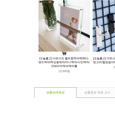
[오늘출고] 아트사인 볼트형액자4530/스
[오늘출고] 아트사
탠드액자/탁상용액자/미니액자/사진액자/
망고리/철망걸이
인테리어액자/액자틀
3
13,300원
상품상세정보
상품정보 제공 고시