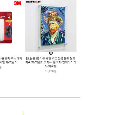
 다용도훅 엑스라지
[오늘출고] 아트사인 벽고정용 볼트형액
걸이/행거/벽걸이
자4531/벽걸이액자/사진액자/인테리어액
자/액자틀
원
15,230원