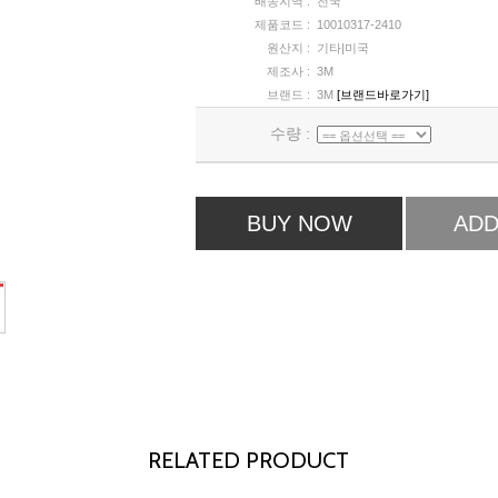
배송지역 :
전국
제품코드 :
10010317-2410
원산지 :
기타|미국
제조사 :
3M
브랜드 :
3M
[브랜드바로가기]
수량 :
BUY NOW
ADD
RELATED PRODUCT