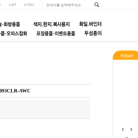
e
cart
order
093CLR-AWC