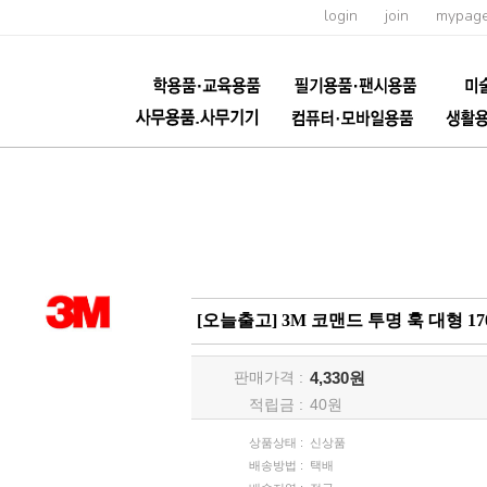
login
join
mypag
[오늘출고] 3M 코맨드 투명 훅 대형 17
판매가격 :
4,330원
적립금 :
40
원
상품상태 :
신상품
배송방법 :
택배