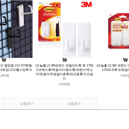
인 철망용고리 5738/철
[오늘출고] 3M코맨드 유틸리티훅 중 1750
[오늘출고] 3M 코맨드
/네트망고리/휀스망후크
1/코맨드훅/벽걸이/다용도훅/코멘드/벽고
17010-2/후크/옷
리/옷걸이/주방걸이용훅/전선용훅/수건걸
,450원
7,550
이
2,500원
상품후기
상품문의