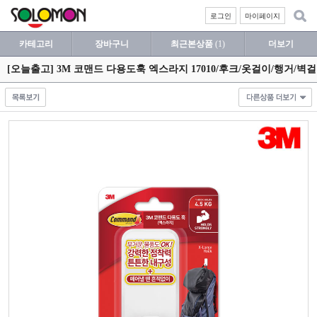
로그인
마이페이지
카테고리
장바구니
최근본상품
(1)
더보기
[오늘출고] 3M 코맨드 다용도훅 엑스라지 17010/후크/옷걸이/행거/벽