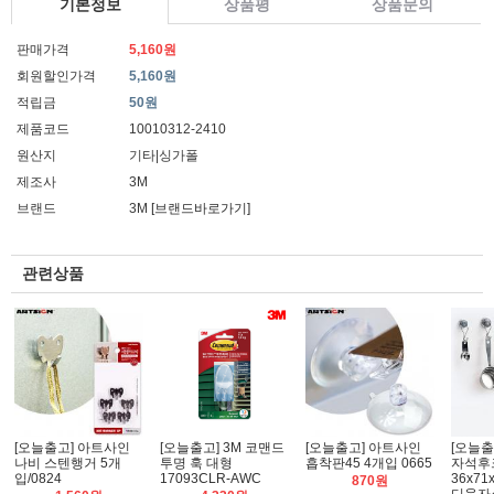
기본정보
상품평
상품문의
판매가격
5,160원
회원할인가격
5,160원
적립금
50원
제품코드
10010312-2410
원산지
기타|싱가폴
제조사
3M
브랜드
3M
[브랜드바로가기]
관련상품
[오늘출고] 아트사인
[오늘출고] 3M 코맨드
[오늘출고] 아트사인
[오늘출
나비 스텐행거 5개
투명 훅 대형
흡착판45 4개입 0665
자석후
입/0824
17093CLR-AWC
36x71
870원