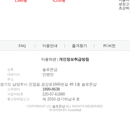
디움자
1,560원
4,330원
냉장고
초강력
FAQ
이용안내
즐겨찾기
PC버전
이용약관
|
개인정보취급방침
솔로몬샵
상호
안병만
대표이사
주소
경기도 남양주시 진접읍 금강로1845번길 49 1층 솔로몬샵
1899-8638
고객센터
220-07-61880
사업자번호
제 2010-경기하남-6 호
통신판매업신고
COPYRIGHT (C)
솔로몬샵
ALL RIGHTS RESERVED.
SYSTEM BY
Godo
Mall