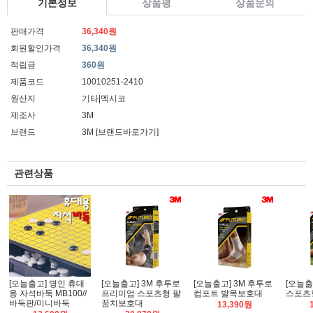
기본정보
상품평
상품문의
판매가격
36,340원
회원할인가격
36,340원
적립금
360원
제품코드
10010251-2410
원산지
기타|멕시코
제조사
3M
브랜드
3M
[브랜드바로가기]
관련상품
[오늘출고] 명인 휴대
[오늘출고] 3M 후투로
[오늘출고] 3M 후투로
[오늘출
용 자석바둑 MB100//
프리미엄 스포츠형 팔
컴포트 발목보호대
스포츠
바둑판/미니바둑
꿈치보호대
13,390원