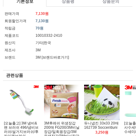
기본정보
상품평
상품문의
판매가격
7,130원
회원할인가격
7,130원
적립금
70원
제품코드
10010332-2410
원산지
기타|한국
제조사
3M
브랜드
3M
[브랜드바로가기]
관련상품
[오늘출고] 3M 냄비&
3M후레쉬 위생장갑
듀니냅킨 33x33 20매
[오늘출
팬 브러쉬 496/냄비브
200매 FG200/3M비닐
162739 Soccer/duni
사수세미 
러쉬/설거지브러쉬/후
장갑/일회용장갑/3M
수세미
3,250원