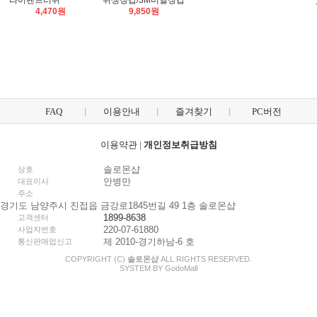
라이팬브러쉬
위생장갑/3M비닐장갑
4,470원
9,850원
FAQ
이용안내
즐겨찾기
PC버전
이용약관
|
개인정보취급방침
솔로몬샵
상호
안병만
대표이사
주소
경기도 남양주시 진접읍 금강로1845번길 49 1층 솔로몬샵
1899-8638
고객센터
220-07-61880
사업자번호
제 2010-경기하남-6 호
통신판매업신고
COPYRIGHT (C)
솔로몬샵
ALL RIGHTS RESERVED.
SYSTEM BY
Godo
Mall