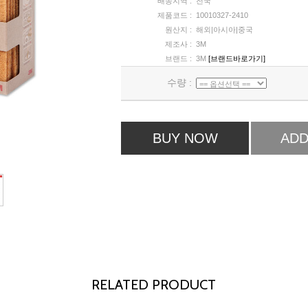
배송지역 :
전국
제품코드 :
10010327-2410
원산지 :
해외|아시아|중국
제조사 :
3M
브랜드 :
3M
[브랜드바로가기]
수량 :
BUY NOW
ADD
RELATED PRODUCT