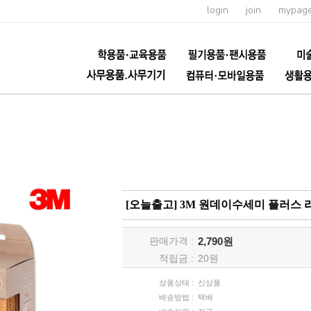
login
join
mypag
[오늘출고] 3M 원데이수세미 플러스 
판매가격 :
2,790원
적립금 :
20
원
상품상태 :
신상품
배송방법 :
택배