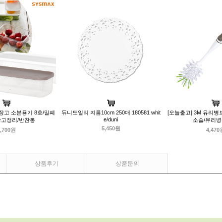
장고 소분용기 8호/밀폐
듀니도일리 지름10cm 250매 180581 whit
[오늘출고] 3M 유리병
e/duni
장고정리/반찬통
소솔/유리
5,450원
,700원
4,470
상품후기
상품문의