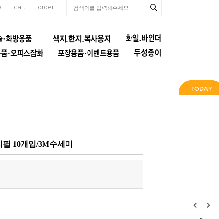
e
cart
order
리필 10개입/3M수세미