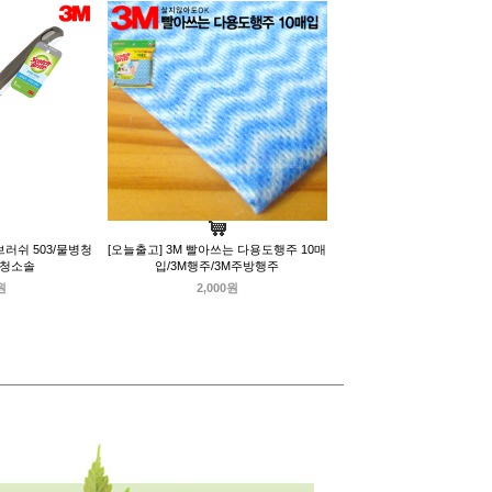
브러쉬 503/물병청
[오늘출고] 3M 빨아쓰는 다용도행주 10매
병청소솔
입/3M행주/3M주방행주
원
2,000원