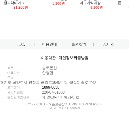
탈부착마이크
마그네틱내장
폰
5,100원
21,200원
9,100원
FAQ
이용안내
즐겨찾기
PC버전
이용약관
|
개인정보취급방침
솔로몬샵
상호
안병만
대표이사
주소
경기도 남양주시 진접읍 금강로1845번길 49 1층 솔로몬샵
1899-8638
고객센터
220-07-61880
사업자번호
제 2010-경기하남-6 호
통신판매업신고
COPYRIGHT (C)
솔로몬샵
ALL RIGHTS RESERVED.
SYSTEM BY
Godo
Mall