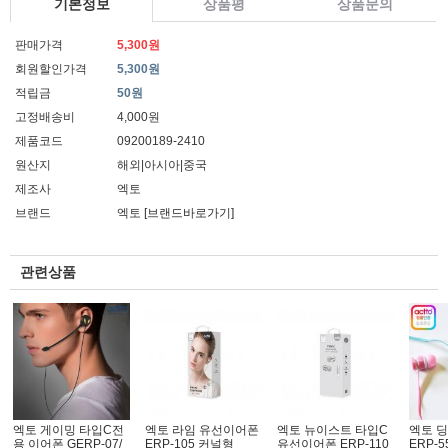
기본정보
상품평
상품문의
판매가격
5,300원
회원할인가격
5,300원
적립금
50원
고정배송비
4,000원
제품코드
09200189-2410
원산지
해외|아시아|중국
제조사
엑토
브랜드
엑토
[브랜드바로가기]
관련상품
엑토 게이밍 타입C전
엑토 라임 유선이어폰
엑토 뉴이스트 타입C
엑토 
용 이어폰 GERP-07/
ERP-105 커널형
유선이어폰 ERP-110
ERP-