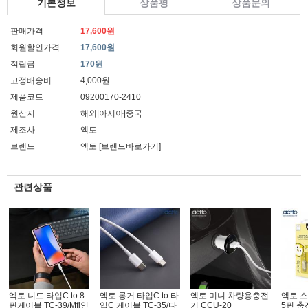
기본정보
상품평
상품문의
판매가격
17,600원
회원할인가격
17,600원
적립금
170원
고정배송비
4,000원
제품코드
09200170-2410
원산지
해외|아시아|중국
제조사
엑토
브랜드
엑토
[브랜드바로가기]
관련상품
엑토 니드 타입C to 8
엑토 롱거 타입C to 타
엑토 미니 차량용충전
엑토 
핀케이블 TC-39/Mfi인
입C 케이블 TC-35/다
기 CCU-20
5핀 