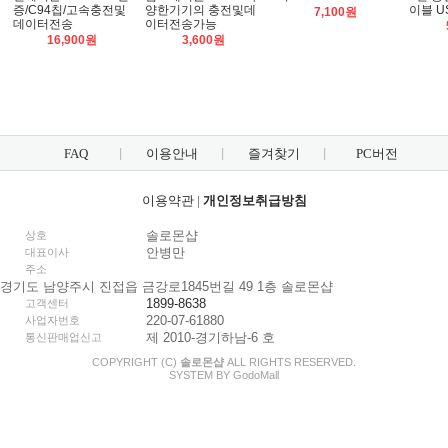
증/C94칩/고속충전및
양한기기의 충전및데
이블 US
7,100원
데이터전송
이터전송가능
16,900원
3,600원
FAQ
이용안내
즐겨찾기
PC버전
이용약관
|
개인정보취급방침
솔로몬샵
상호
안병만
대표이사
주소
경기도 남양주시 진접읍 금강로1845번길 49 1층 솔로몬샵
1899-8638
고객센터
220-07-61880
사업자번호
제 2010-경기하남-6 호
통신판매업신고
COPYRIGHT (C)
솔로몬샵
ALL RIGHTS RESERVED.
SYSTEM BY
Godo
Mall