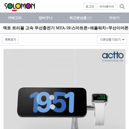
로그인
마이페이지
카테고리
장바구니
최근본상품
(1)
더보기
엑토 트리플 고속 무선충전기 MTA-59/스마트폰+애플워치+무선이어