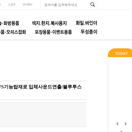
e
cart
order
 TWS기능탑재로 입체사운드연출/블루투스