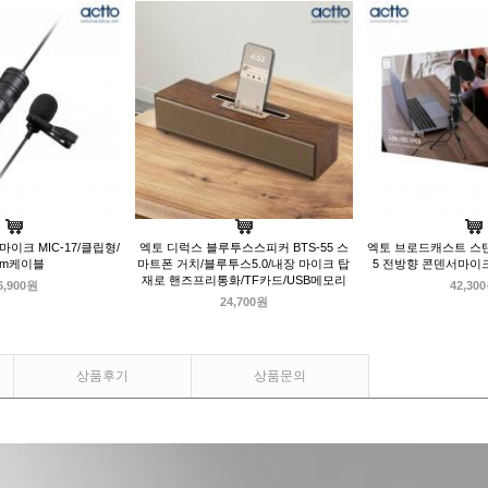
이크 MIC-17/클립형/
엑토 디럭스 블루투스스피커 BTS-55 스
엑토 브로드캐스트 스탠드
.3m케이블
마트폰 거치/블루투스5.0/내장 마이크 탑
5 전방향 콘덴서마이
재로 핸즈프리통화/TF카드/USB메모리
6,900원
42,30
24,700원
상품후기
상품문의