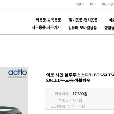
login
join
mypag
엑토 샤인 블루투스스피커 BTS-54
5.0/LED무드등/생활방수
판매가격 :
17,600원
적립금 :
170
원
고정배송비 :
4,000원