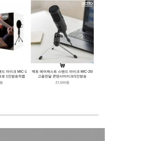
 마이크 MIC-1
엑토 에어캐스트 스탠드 마이크 MIC-25/
크로 1인방송적합
고음전달 콘덴서마이크/1인방송
0원
27,500원