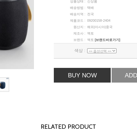
상품상태 :
신상품
배송방법 :
택배
배송지역 :
전국
제품코드 :
09200158-2404
원산지 :
해외|아시아|중국
제조사 :
엑토
브랜드 :
엑토
[브랜드바로가기]
색상 :
BUY NOW
ADD
RELATED PRODUCT