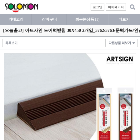
로그인
마이페이지
카테고리
장바구니
최근본상품
(1)
더보기
[오늘출고] 아트사인 도어턱받침 30X450 2개입_5762/5763/문