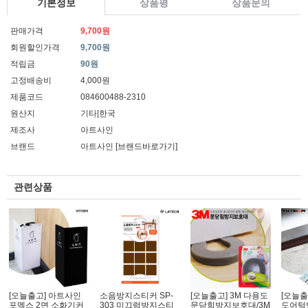
기본정보
상품평
상품문의
판매가격
9,700원
회원할인가격
9,700원
적립금
90원
고정배송비
4,000원
제품코드
084600488-2310
원산지
기타|한국
제조사
아트사인
브랜드
아트사인
[브랜드바로가기]
관련상품
[오늘출고] 아트사인
소음방지스티커 SP-
[오늘출고] 3M 다용도
[오늘출
포멕스 2면 소화기커
303 미끄럼방지스티
문닫힘방지보호대/3M
도어턱방