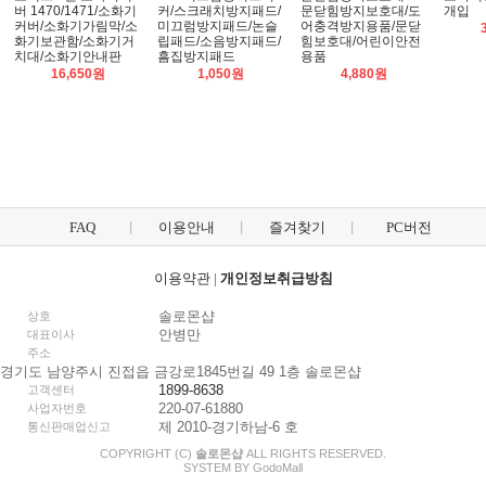
버 1470/1471/소화기
커/스크래치방지패드/
문닫힘방지보호대/도
개입
커버/소화기가림막/소
미끄럼방지패드/논슬
어충격방지용품/문닫
화기보관함/소화기거
립패드/소음방지패드/
힘보호대/어린이안전
치대/소화기안내판
흠집방지패드
용품
16,650원
1,050원
4,880원
FAQ
이용안내
즐겨찾기
PC버전
이용약관
|
개인정보취급방침
솔로몬샵
상호
안병만
대표이사
주소
경기도 남양주시 진접읍 금강로1845번길 49 1층 솔로몬샵
1899-8638
고객센터
220-07-61880
사업자번호
제 2010-경기하남-6 호
통신판매업신고
COPYRIGHT (C)
솔로몬샵
ALL RIGHTS RESERVED.
SYSTEM BY
Godo
Mall