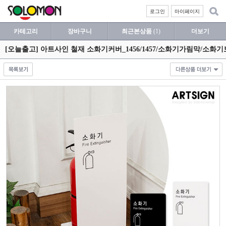
로그인
마이페이지
카테고리
장바구니
최근본상품
(1)
더보기
[오늘출고] 아트사인 철재 소화기커버_1456/1457/소화기가림막/소