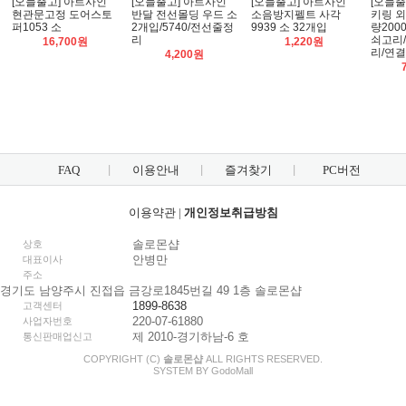
[오늘출고] 아트사인
[오늘출고] 아트사인
[오늘출고] 아트사인
[오늘출
현관문고정 도어스토
반달 전선몰딩 우드 소
소음방지펠트 사각
키링 외
퍼1053 소
2개입/5740/전선줄정
9939 소 32개입
량200
리
쇠고리
16,700원
1,220원
리/연
4,200원
FAQ
이용안내
즐겨찾기
PC버전
이용약관
|
개인정보취급방침
솔로몬샵
상호
안병만
대표이사
주소
경기도 남양주시 진접읍 금강로1845번길 49 1층 솔로몬샵
1899-8638
고객센터
220-07-61880
사업자번호
제 2010-경기하남-6 호
통신판매업신고
COPYRIGHT (C)
솔로몬샵
ALL RIGHTS RESERVED.
SYSTEM BY
Godo
Mall