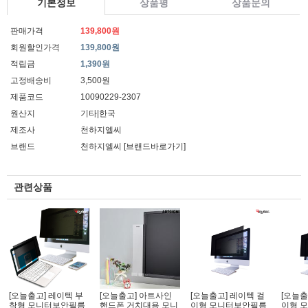
기본정보
상품평
상품문의
판매가격
139,800원
회원할인가격
139,800원
적립금
1,390원
고정배송비
3,500원
제품코드
10090229-2307
원산지
기타|한국
제조사
천하지엘씨
브랜드
천하지엘씨
[브랜드바로가기]
관련상품
[오늘출고] 레이텍 부
[오늘출고] 아트사인
[오늘출고] 레이텍 걸
[오늘출
착형 모니터보안필름
핸드폰 거치대용 모니
이형 모니터보안필름
이형 