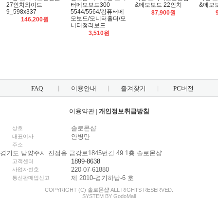
27인치와이드
터메모보드300
&메모보드 22인치
&메모보
9_598x337
5544/5564/컴퓨터메
87,900원
모보드/모니터홀더/모
146,200원
니터정리보드
3,510원
FAQ
이용안내
즐겨찾기
PC버전
이용약관
|
개인정보취급방침
솔로몬샵
상호
안병만
대표이사
주소
경기도 남양주시 진접읍 금강로1845번길 49 1층 솔로몬샵
1899-8638
고객센터
220-07-61880
사업자번호
제 2010-경기하남-6 호
통신판매업신고
COPYRIGHT (C)
솔로몬샵
ALL RIGHTS RESERVED.
SYSTEM BY
Godo
Mall