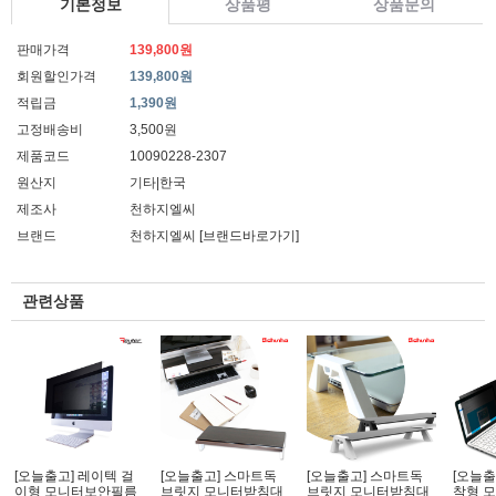
기본정보
상품평
상품문의
판매가격
139,800원
회원할인가격
139,800원
적립금
1,390원
고정배송비
3,500원
제품코드
10090228-2307
원산지
기타|한국
제조사
천하지엘씨
브랜드
천하지엘씨
[브랜드바로가기]
관련상품
[오늘출고] 레이텍 걸
[오늘출고] 스마트독
[오늘출고] 스마트독
[오늘출
이형 모니터보안필름
브릿지 모니터받침대
브릿지 모니터받침대
착형 