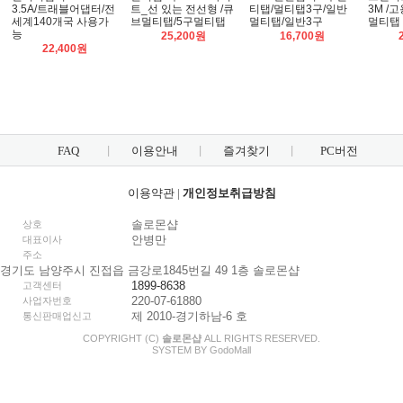
3.5A/트래블어댑터/전
트_선 있는 전선형 /큐
티탭/멀티탭3구/일반
3M /
세계140개국 사용가
브멀티탭/5구멀티탭
멀티탭/일반3구
멀티탭
능
25,200원
16,700원
22,400원
FAQ
이용안내
즐겨찾기
PC버전
이용약관
|
개인정보취급방침
솔로몬샵
상호
안병만
대표이사
주소
경기도 남양주시 진접읍 금강로1845번길 49 1층 솔로몬샵
1899-8638
고객센터
220-07-61880
사업자번호
제 2010-경기하남-6 호
통신판매업신고
COPYRIGHT (C)
솔로몬샵
ALL RIGHTS RESERVED.
SYSTEM BY
Godo
Mall