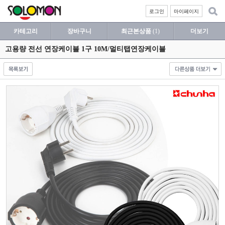
로그인
마이페이지
카테고리
장바구니
최근본상품
(1)
더보기
고용량 전선 연장케이블 1구 10M/멀티탭연장케이블