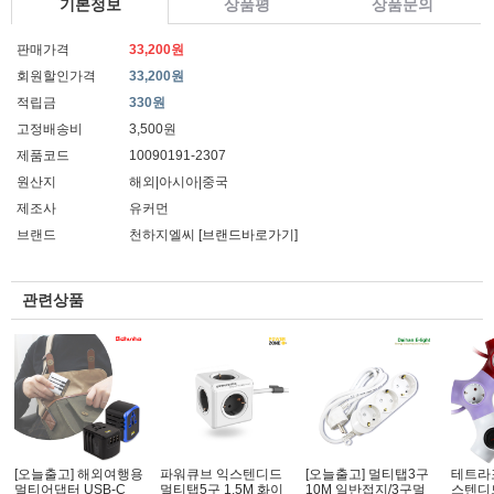
기본정보
상품평
상품문의
판매가격
33,200원
회원할인가격
33,200원
적립금
330원
고정배송비
3,500원
제품코드
10090191-2307
원산지
해외|아시아|중국
제조사
유커먼
브랜드
천하지엘씨
[브랜드바로가기]
관련상품
[오늘출고] 해외여행용
파워큐브 익스텐디드
[오늘출고] 멀티탭3구
테트라
멀티어댑터 USB-C
멀티탭5구 1.5M 화이
10M 일반접지/3구멀
스텐디