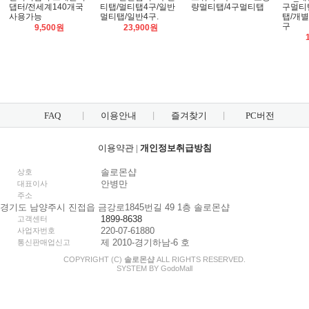
댑터/전세계140개국
티탭/멀티탭4구/일반
량멀티탭/4구멀티탭
구멀티
사용가능
멀티탭/일반4구.
탭/개
구
9,500원
23,900원
FAQ
이용안내
즐겨찾기
PC버전
이용약관
|
개인정보취급방침
솔로몬샵
상호
안병만
대표이사
주소
경기도 남양주시 진접읍 금강로1845번길 49 1층 솔로몬샵
1899-8638
고객센터
220-07-61880
사업자번호
제 2010-경기하남-6 호
통신판매업신고
COPYRIGHT (C)
솔로몬샵
ALL RIGHTS RESERVED.
SYSTEM BY
Godo
Mall