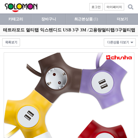
로그인
마이페이지
카테고리
장바구니
최근본상품
(1)
더보기
테트라포드 멀티탭 익스텐디드 USB 3구 3M /고용량멀티탭/3구멀티탭