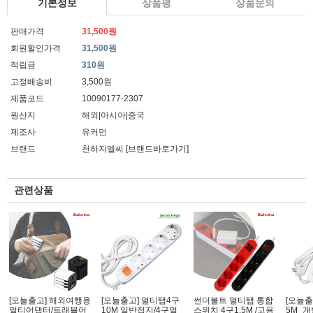
기본정보
상품평
상품문의
판매가격
31,500원
회원할인가격
31,500원
적립금
310원
고정배송비
3,500원
제품코드
10090177-2307
원산지
해외|아시아|중국
제조사
유커먼
브랜드
천하지엘씨
[브랜드바로가기]
관련상품
[오늘출고] 해외여행용
[오늘출고] 멀티탭4구
썬더볼트 멀티탭 통합
[오늘출
멀티어댑터/트래블어
10M 일반접지/4구멀
스위치 4구1.5M /고용
5M_개