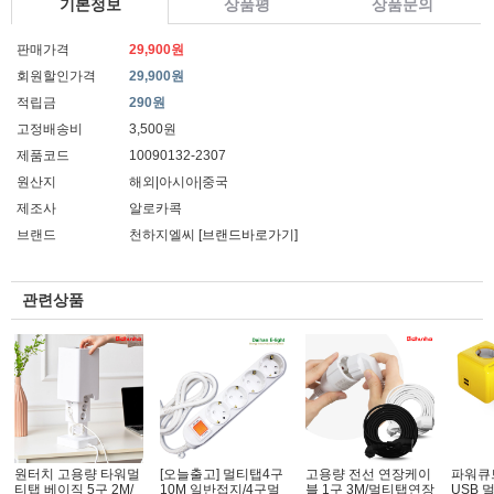
기본정보
상품평
상품문의
판매가격
29,900원
회원할인가격
29,900원
적립금
290원
고정배송비
3,500원
제품코드
10090132-2307
원산지
해외|아시아|중국
제조사
알로카콕
브랜드
천하지엘씨
[브랜드바로가기]
관련상품
원터치 고용량 타워멀
[오늘출고] 멀티탭4구
고용량 전선 연장케이
파워큐
티탭 베이직 5구 2M/
10M 일반접지/4구멀
블 1구 3M/멀티탭연장
USB 