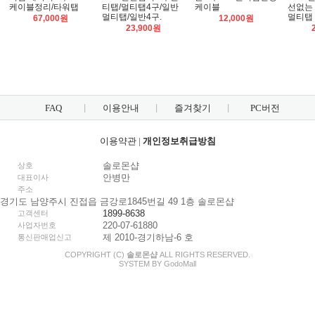
케이블정리/타워탭
티탭/멀티탭4구/일반
케이블
선없는
멀티탭/일반4구.
멀티탭
67,000원
12,000원
23,900원
FAQ
이용안내
즐겨찾기
PC버전
이용약관
|
개인정보취급방침
솔로몬샵
상호
안병만
대표이사
주소
경기도 남양주시 진접읍 금강로1845번길 49 1층 솔로몬샵
1899-8638
고객센터
220-07-61880
사업자번호
제 2010-경기하남-6 호
통신판매업신고
COPYRIGHT (C)
솔로몬샵
ALL RIGHTS RESERVED.
SYSTEM BY
Godo
Mall