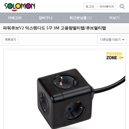
로그인
마이페이지
카테고리
장바구니
최근본상품
(1)
더보기
파워큐브V2 익스텐디드 5구 3M 고용량멀티탭/큐브멀티탭