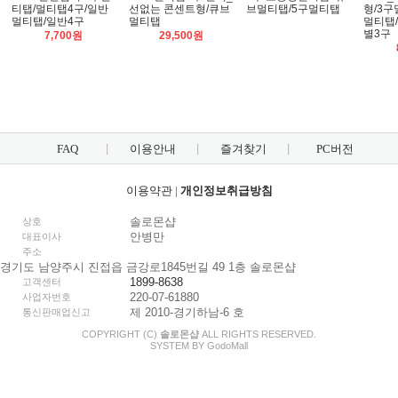
티탭/멀티탭4구/일반
선없는 콘센트형/큐브
브멀티탭/5구멀티탭
형/3
멀티탭/일반4구
멀티탭
멀티탭
별3구
7,700원
29,500원
FAQ
이용안내
즐겨찾기
PC버전
이용약관
|
개인정보취급방침
솔로몬샵
상호
안병만
대표이사
주소
경기도 남양주시 진접읍 금강로1845번길 49 1층 솔로몬샵
1899-8638
고객센터
220-07-61880
사업자번호
제 2010-경기하남-6 호
통신판매업신고
COPYRIGHT (C)
솔로몬샵
ALL RIGHTS RESERVED.
SYSTEM BY
Godo
Mall