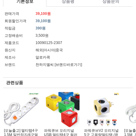
기본정보
상품평
상품문의
판매가격
39,100원
회원할인가격
39,100원
적립금
390원
고정배송비
3,500원
제품코드
10090125-2307
원산지
해외|아시아|중국
제조사
알로카콕
브랜드
천하지엘씨
[브랜드바로가기]
관련상품
[오늘출고] 멀티탭4구
파워큐브 오리지널
파워큐브V2 오리지널
[오늘출
1.5M 일반접지/4구멀
USB 멀티탭4구 컬러_
5구 고용량멀티탭 /큐
1.5M