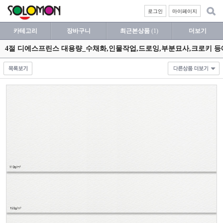
로그인
마이페이지
카테고리
장바구니
최근본상품
(1)
더보기
4절 디에스프린스 대용량_수채화,인물작업,드로잉,부분묘사,크로키 등에 사용