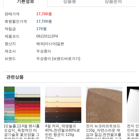
기본정보
상품평
상품문의
판매가격
17,700원
회원할인가격
17,700원
적립금
170원
제품코드
06220112P4
원산지
해외|아시아|일본
제조사
두성종이
브랜드
두성종이
[브랜드바로가기]
관련상품
[오늘출고] 4절 팬시홀
4절 커피_재생펄프
전지 뉴크라프트보드
전지 
오감지_독창적인 타
40%,천연펄프60%로
110g_자연스러운 색
인버코
공기술로 꽃모양을 그
만든 항균지 120g
감과 질감,천연펄프를
도와 볼