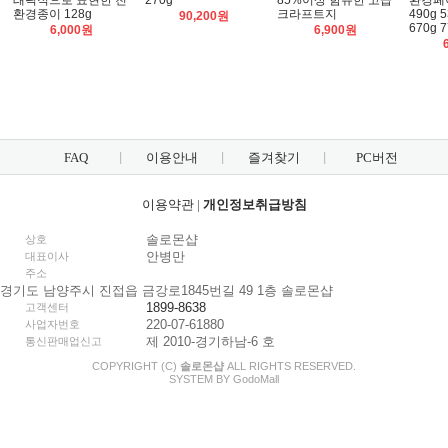
래픽적으로 표현한 친
270g
85%이상 함유한 고급
환경페이
환경종이 128g
크라프트지
490g 5
90,200원
670g 
6,000원
6,900원
FAQ
이용안내
즐겨찾기
PC버전
이용약관
|
개인정보취급방침
솔로몬샵
상호
안병만
대표이사
주소
경기도 남양주시 진접읍 금강로1845번길 49 1층 솔로몬샵
1899-8638
고객센터
220-07-61880
사업자번호
제 2010-경기하남-6 호
통신판매업신고
COPYRIGHT (C)
솔로몬샵
ALL RIGHTS RESERVED.
SYSTEM BY
Godo
Mall