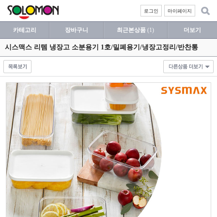
로그인
마이페이지
카테고리
장바구니
최근본상품
(1)
더보기
시스맥스 리템 냉장고 소분용기 1호/밀폐용기/냉장고정리/반찬통