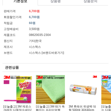
기본정보
상품평
상품문의
판매가격
6,700원
회원할인가격
6,700원
적립금
60원
고정배송비
3,500원
제품코드
08620035-2304
원산지
기타|한국
제조사
시스맥스
브랜드
시스맥스
[브랜드바로가기]
관련상품
[오늘출고] 3M 제로스
[오늘출고] 3M 때가 쏙
3M 후레쉬 위생백 대
[오늘출
크래치 다목적수세미/
빠지는 프리미엄행
형 500매 30X40cm
는 다용