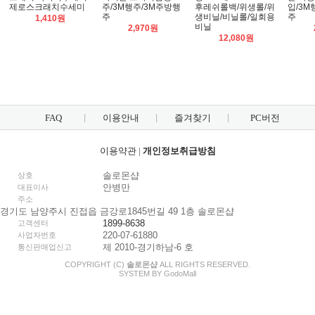
제로스크래치수세미
주/3M행주/3M주방행
후레쉬롤백/위생롤/위
입/3M
주
생비닐/비닐롤/일회용
주
1,410원
비닐
2,970원
12,080원
FAQ
이용안내
즐겨찾기
PC버전
이용약관
|
개인정보취급방침
솔로몬샵
상호
안병만
대표이사
주소
경기도 남양주시 진접읍 금강로1845번길 49 1층 솔로몬샵
1899-8638
고객센터
220-07-61880
사업자번호
제 2010-경기하남-6 호
통신판매업신고
COPYRIGHT (C)
솔로몬샵
ALL RIGHTS RESERVED.
SYSTEM BY
Godo
Mall