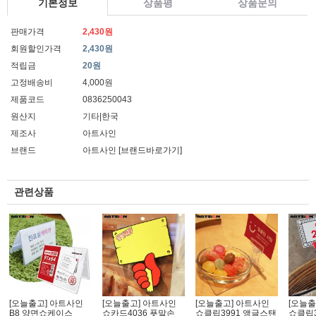
기본정보
상품평
상품문의
판매가격
2,430원
회원할인가격
2,430원
적립금
20원
고정배송비
4,000원
제품코드
0836250043
원산지
기타|한국
제조사
아트사인
브랜드
아트사인
[브랜드바로가기]
관련상품
[오늘출고] 아트사인
[오늘출고] 아트사인
[오늘출고] 아트사인
[오늘출
B8 양면쇼케이스
쇼카드4036 푯말손_
쇼클립3991 앵글스탠
쇼클립3