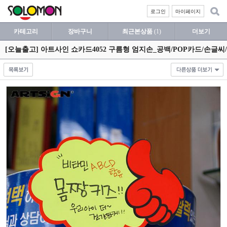
로그인
마이페이지
카테고리
장바구니
최근본상품
(1)
더보기
[오늘출고] 아트사인 쇼카드4052 구름형 엄지손_공백/POP카드/손글