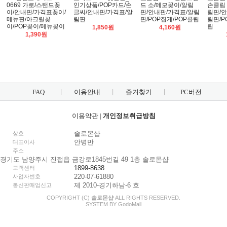
0669 가로/스탠드꽂
인기상품/POP카드/손
드 소/메모꽂이/알림
손클립 
이/안내판/가격표꽂이/
글씨/안내판/가격표/알
판/안내판/가격표/알림
림판/안
메뉴판/아크릴꽂
림판
판/POP집게/POP클립
림판/P
이/POP꽂이/메뉴꽂이
립
1,850원
4,160원
1,390원
FAQ
이용안내
즐겨찾기
PC버전
이용약관
|
개인정보취급방침
솔로몬샵
상호
안병만
대표이사
주소
경기도 남양주시 진접읍 금강로1845번길 49 1층 솔로몬샵
1899-8638
고객센터
220-07-61880
사업자번호
제 2010-경기하남-6 호
통신판매업신고
COPYRIGHT (C)
솔로몬샵
ALL RIGHTS RESERVED.
SYSTEM BY
Godo
Mall