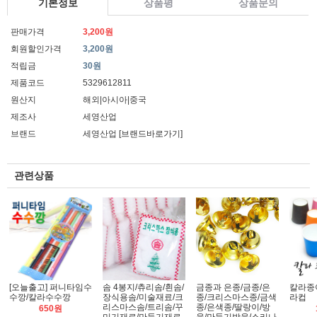
기본정보
상품평
상품문의
판매가격
3,200원
회원할인가격
3,200원
적립금
30원
제품코드
5329612811
원산지
해외|아시아|중국
제조사
세영산업
브랜드
세영산업
[브랜드바로가기]
관련상품
[오늘출고] 퍼니타임수
솜 4봉지/츄리솜/흰솜/
금종과 은종/금종/은
칼라종이
수깡/칼라수수깡
장식용솜/미술재료/크
종/크리스마스종/금색
라컵
리스마스솜/트리솜/꾸
종/은색종/딸랑이/방
650원