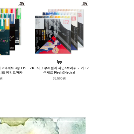
 8색세트 3종 Fin
ZIG 지그 쿠레컬러 파인&브러쉬 마카 12
료 잉크 페인트마카
색세트 Flesh&Neutral
0원
35,500원