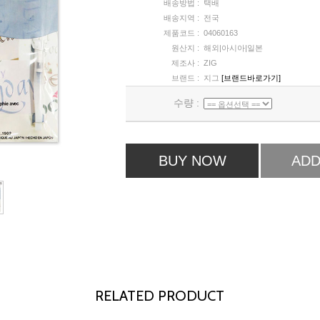
배송방법 :
택배
배송지역 :
전국
제품코드 :
04060163
원산지 :
해외|아시아|일본
제조사 :
ZIG
브랜드 :
지그
[브랜드바로가기]
수량 :
BUY NOW
ADD
RELATED PRODUCT