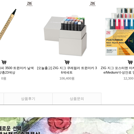
라피 3500 트윈마카 낱색
[오늘출고] ZIG 지그 쿠레컬러 트윈마카 3
ZIG 지그 포스터맨 마카
/총23색상
6색세트
e/Medium/수성안
0원
106,400원
12,30
상품후기
상품문의