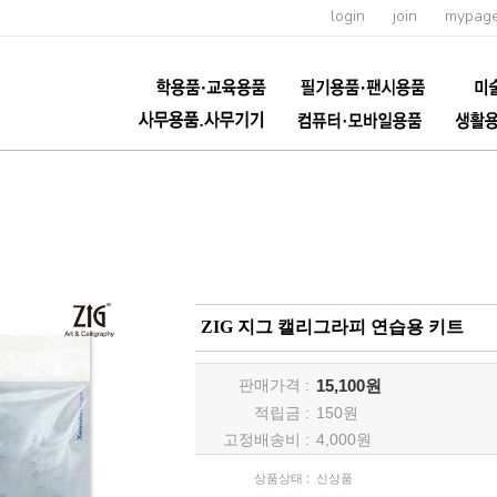
login
join
mypag
ZIG 지그 캘리그라피 연습용 키트
판매가격 :
15,100원
적립금 :
150
원
고정배송비 :
4,000원
상품상태 :
신상품