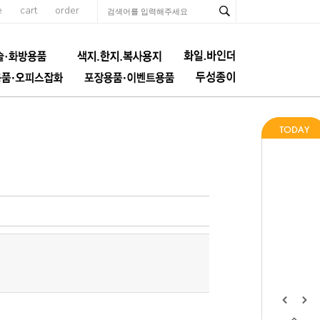
e
cart
order