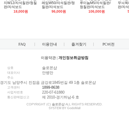
지W12/자석칠판/청칠
레임W50/자석칠판/청
루미늄M5/자석칠판/
무늬목
판/자석보드
칠판/자석보드
청칠판/자석보드
판/자
18,000원
96,000원
106,000원
FAQ
이용안내
즐겨찾기
PC버전
이용약관
|
개인정보취급방침
솔로몬샵
상호
안병만
대표이사
주소
경기도 남양주시 진접읍 금강로1845번길 49 1층 솔로몬샵
1899-8638
고객센터
220-07-61880
사업자번호
제 2010-경기하남-6 호
통신판매업신고
COPYRIGHT (C)
솔로몬샵
ALL RIGHTS RESERVED.
SYSTEM BY
Godo
Mall