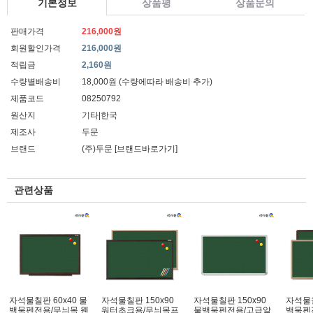
기본정보
상품평
상품문의
판매가격
216,000원
회원할인가격
216,000원
적립금
2,160원
수량별배송비
18,000원 (수량에따라 배송비 추가)
제품코드
08250792
원산지
기타|한국
제조사
두문
브랜드
(주)두문
[브랜드바로가기]
관련상품
자석물칠판 60x40 물
자석물칠판 150x90
자석물칠판 150x90
자석물칠
백묵펜전용/무늬목 웬
워터초크용/무늬목프
물백묵펜전용/고급알
백묵펜