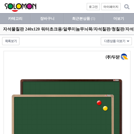
로그인
마이페이지
카테고리
장바구니
최근본상품
(1)
더보기
자석물칠판 240x120 워터초크용/알루미늄무늬목/자석칠판/청칠판/자