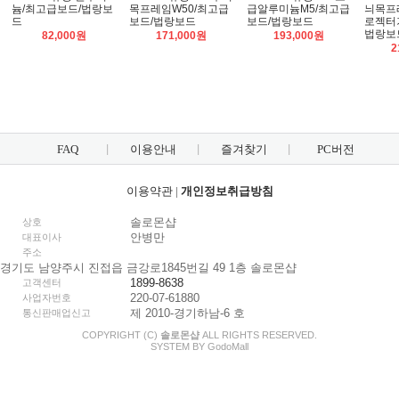
늄/최고급보드/법랑보
목프레임W50/최고급
급알루미늄M5/최고급
늬목프
드
보드/법랑보드
보드/법랑보드
로젝터
법랑보
82,000원
171,000원
193,000원
2
FAQ
이용안내
즐겨찾기
PC버전
이용약관
|
개인정보취급방침
솔로몬샵
상호
안병만
대표이사
주소
경기도 남양주시 진접읍 금강로1845번길 49 1층 솔로몬샵
1899-8638
고객센터
220-07-61880
사업자번호
제 2010-경기하남-6 호
통신판매업신고
COPYRIGHT (C)
솔로몬샵
ALL RIGHTS RESERVED.
SYSTEM BY
Godo
Mall