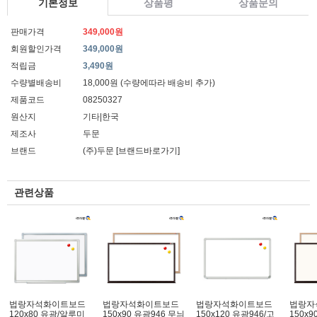
기본정보
상품평
상품문의
판매가격
349,000원
회원할인가격
349,000원
적립금
3,490원
수량별배송비
18,000원 (수량에따라 배송비 추가)
제품코드
08250327
원산지
기타|한국
제조사
두문
브랜드
(주)두문
[브랜드바로가기]
관련상품
법랑자석화이트보드
법랑자석화이트보드
법랑자석화이트보드
법랑자
120x80 유광/알루미
150x90 유광946 무늬
150x120 유광946/고
150x9