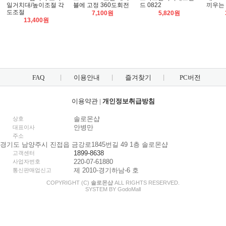
일거치대/높이조절 각
블에 고정 360도회전
드 0822
끼우는
도조절
7,100원
5,820원
13,400원
FAQ
이용안내
즐겨찾기
PC버전
이용약관
|
개인정보취급방침
솔로몬샵
상호
안병만
대표이사
주소
경기도 남양주시 진접읍 금강로1845번길 49 1층 솔로몬샵
1899-8638
고객센터
220-07-61880
사업자번호
제 2010-경기하남-6 호
통신판매업신고
COPYRIGHT (C)
솔로몬샵
ALL RIGHTS RESERVED.
SYSTEM BY
Godo
Mall