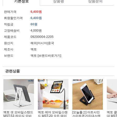
기본정보
상품평
상품문의
판매가격
6,400원
회원할인가격
6,400원
적립금
60원
고정배송비
4,000원
제품코드
09200004-2205
원산지
해외|아시아|중국
제조사
엑토
브랜드
엑토
[브랜드바로가기]
관련상품
엑토 셋 모바일스탠드
엑토 에어 모바일스탠
[오늘출고] 아트사인
엑토 
MST-53 접이식 모바
드 MST-20 모든 테이
스마트폰거치대스탠
대 MS