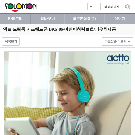
로그인
마이페이지
카테고리
장바구니
최근본상품
(1)
더보기
엑토 드립톡 키즈헤드폰 BKS-86/어린이청력보호/파우치제공