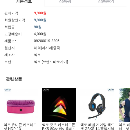
기본정보
상품평
상품문의
판매가격
9,900원
회원할인가격
9,900원
적립금
90원
고정배송비
4,000원
제품코드
09200019-2205
원산지
해외|아시아|중국
제조사
엑토
브랜드
엑토
[브랜드바로가기]
관련상품
엑토 유니콘 키즈헤드
엑토 캣츠 키즈헤드폰
엑토 레벨 게이밍 헤드
엑토 
셋 HDP-13
BKS-80/어린이용헤드
셋 GBKS-14/플렉시블
헤드셋 