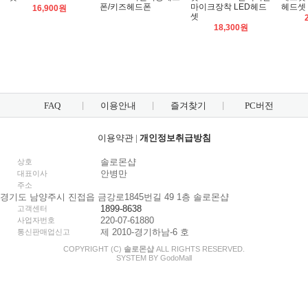
폰/키즈헤드폰
마이크장착 LED헤드
헤드셋
16,900원
셋
18,300원
FAQ
이용안내
즐겨찾기
PC버전
이용약관
|
개인정보취급방침
솔로몬샵
상호
안병만
대표이사
주소
경기도 남양주시 진접읍 금강로1845번길 49 1층 솔로몬샵
1899-8638
고객센터
220-07-61880
사업자번호
제 2010-경기하남-6 호
통신판매업신고
COPYRIGHT (C)
솔로몬샵
ALL RIGHTS RESERVED.
SYSTEM BY
Godo
Mall