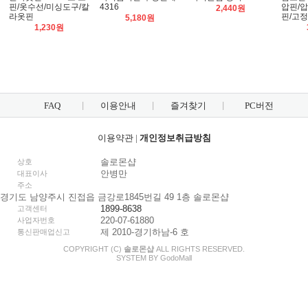
핀/옷수선/미싱도구/칼
4316
압핀/압
2,440원
라옷핀
핀/고정
5,180원
1,230원
FAQ
이용안내
즐겨찾기
PC버전
이용약관
|
개인정보취급방침
솔로몬샵
상호
안병만
대표이사
주소
경기도 남양주시 진접읍 금강로1845번길 49 1층 솔로몬샵
1899-8638
고객센터
220-07-61880
사업자번호
제 2010-경기하남-6 호
통신판매업신고
COPYRIGHT (C)
솔로몬샵
ALL RIGHTS RESERVED.
SYSTEM BY
Godo
Mall