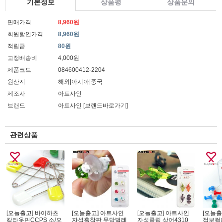
기본정보
상품평
상품문의
판매가격
8,960원
회원할인가격
8,960원
적립금
80원
고정배송비
4,000원
제품코드
084600412-2204
원산지
해외|아시아|중국
제조사
아트사인
브랜드
아트사인
[브랜드바로가기]
관련상품
[오늘출고] 바이하츠
[오늘출고] 아트사인
[오늘출고] 아트사인
[오늘출
칼라옷핀CCPS 소/오
자석흡착판 무당벌레
자석클립 상어4310
점보컬러